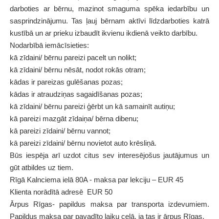
darboties ar bērnu, mazinot smaguma spēka iedarbību un
sasprindzinājumu. Tas ļauj bērnam aktīvi līdzdarboties katrā
kustībā un ar prieku izbaudīt ikvienu ikdienā veikto darbību.
Nodarbībā iemācīsieties:
kā zīdaini/ bērnu pareizi pacelt un nolikt;
kā zīdaini/ bērnu nēsāt, nodot rokās otram;
kādas ir pareizas gulēšanas pozas;
kādas ir atraudziņas sagaidīšanas pozas;
kā zīdaini/ bērnu pareizi ģērbt un kā samainīt autiņu;
kā pareizi mazgāt zīdaiņa/ bērna dibenu;
kā pareizi zīdaini/ bērnu vannot;
kā pareizi zīdaini/ bērnu novietot auto krēsliņā.
Būs iespēja arī uzdot citus sev interesējošus jautājumus un
gūt atbildes uz tiem.
Rīgā Kalnciema ielā 80A - maksa par lekciju – EUR 45
Klienta norādītā adresē EUR 50
Ārpus Rīgas- papildus maksa par transporta izdevumiem.
Papildus maksa par pavadīto laiku ceļā, ja tas ir ārpus Rīgas.