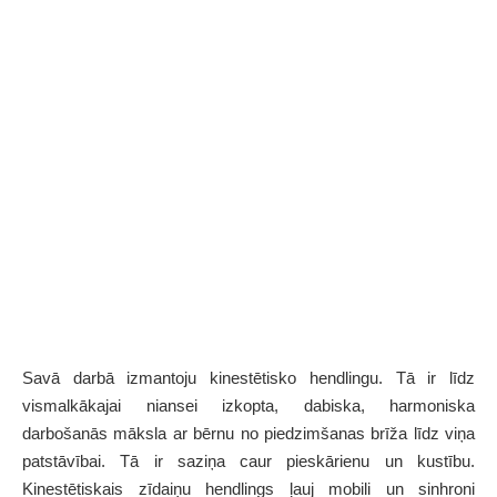
Savā darbā izmantoju kinestētisko hendlingu. Tā ir līdz
vismalkākajai niansei izkopta, dabiska, harmoniska
darbošanās māksla ar bērnu no piedzimšanas brīža līdz viņa
patstāvībai. Tā ir saziņa caur pieskārienu un kustību.
Kinestētiskais zīdaiņu hendlings ļauj mobili un sinhroni