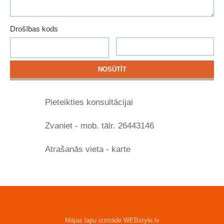
Drošības kods
Pieteikties konsultācijai
Zvaniet - mob. tālr. 26443146
Atrašanās vieta - karte
Mājas lapu izstrāde WEBstyle.lv