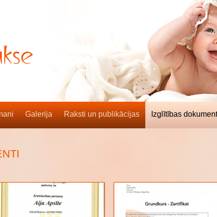
mani
Galerija
Raksti un publikācijas
Izglītības dokument
ENTI