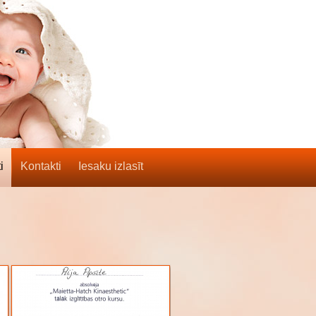
i
Kontakti
Iesaku izlasīt